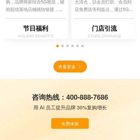
购，品牌商家结合5G视信，辅
大清仓，以会员打折、会员到
助彩信落地店铺跳转链接，形
店免费送等利益点，通过5G视
成触达通知到转化闭环。
信+彩信触达方式，将营销活动
优惠通知到会员用户。
节日福利
门店引流
HOLIDAY BENEFITS
STORE DRAINAGE
查看更多
咨询热线：400-888-7686
用 AI 员工提升品牌 30%复购增长
免费体验