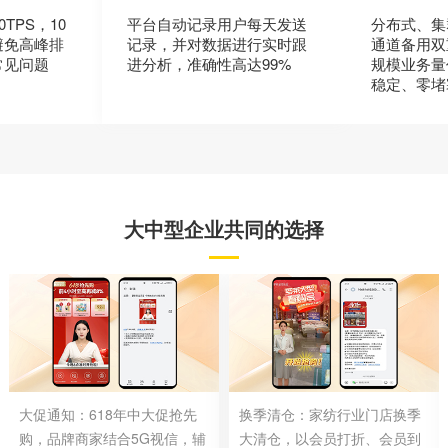
TPS，10
平台自动记录用户每天发送
分布式、集
避免高峰排
记录，并对数据进行实时跟
通道备用双
常见问题
进分析，准确性高达99%
规模业务量
稳定、零堵
大中型企业共同的选择
大促通知：618年中大促抢先
换季清仓：家纺行业门店换季
购，品牌商家结合5G视信，辅
大清仓，以会员打折、会员到