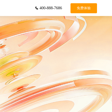
400-888-7686
免费体验

务
增值服务
平台租借
标记申诉
真人录音
号码认证
视频训练
三要素检验
一键登录
智能短链接