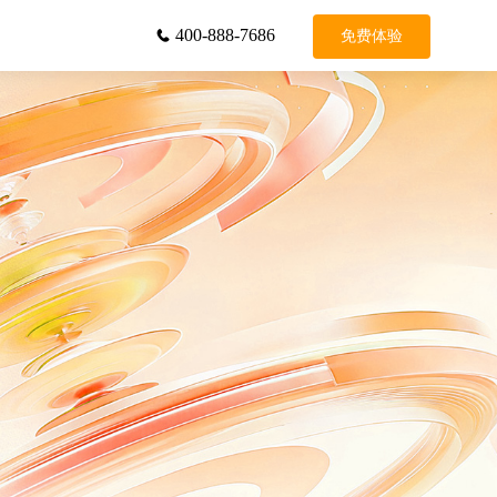
400-888-7686
免费体验

务
增值服务
平台租借
标记申诉
真人录音
号码认证
视频训练
三要素检验
一键登录
智能短链接