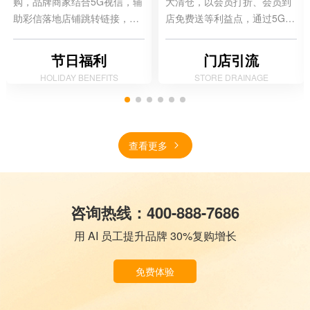
购，品牌商家结合5G视信，辅
大清仓，以会员打折、会员到
助彩信落地店铺跳转链接，形
店免费送等利益点，通过5G视
成触达通知到转化闭环。
信+彩信触达方式，将营销活动
优惠通知到会员用户。
节日福利
门店引流
HOLIDAY BENEFITS
STORE DRAINAGE
查看更多
咨询热线：400-888-7686
用 AI 员工提升品牌 30%复购增长
免费体验